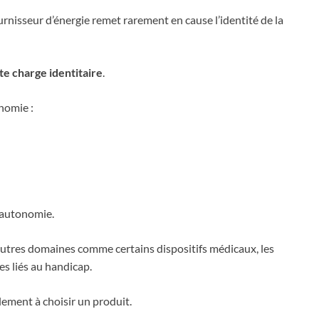
rnisseur d’énergie remet rarement en cause l’identité de la
te charge identitaire
.
nomie :
d’autonomie.
autres domaines comme certains dispositifs médicaux, les
s liés au handicap.
lement à choisir un produit.