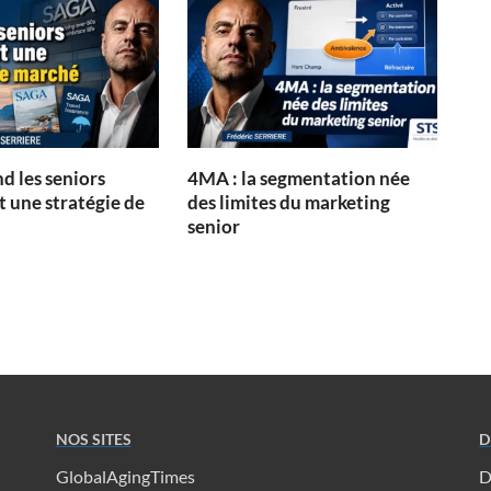
d les seniors
4MA : la segmentation née
 une stratégie de
des limites du marketing
senior
NOS SITES
D
GlobalAgingTimes
D