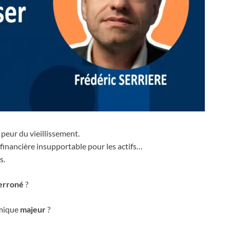
peur du vieillissement.
 financière insupportable pour les actifs…
s.
erroné
?
omique
majeur
?