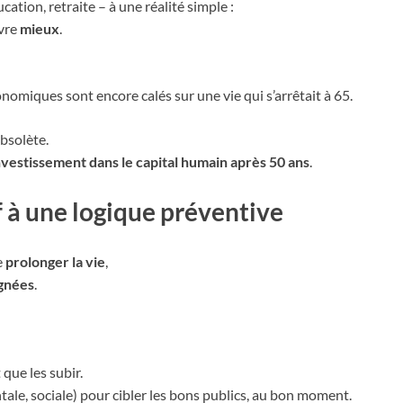
cation, retraite – à une réalité simple :
ivre
mieux
.
omiques sont encore calés sur une vie qui s’arrêtait à 65.
obsolète.
investissement dans le capital humain après 50 ans
.
f à une logique préventive
e
prolonger la vie
,
agnées
.
 que les subir.
le, sociale) pour cibler les bons publics, au bon moment.