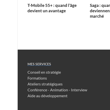
T-Mobile 55+ : quand l’âge
Saga : quan
devient un avantage
deviennent
marché
MES SERVICES
Conseil en stratégie
Formations
Ateliers stratégiques
Conférence - Animation - Interview
Aide au développement