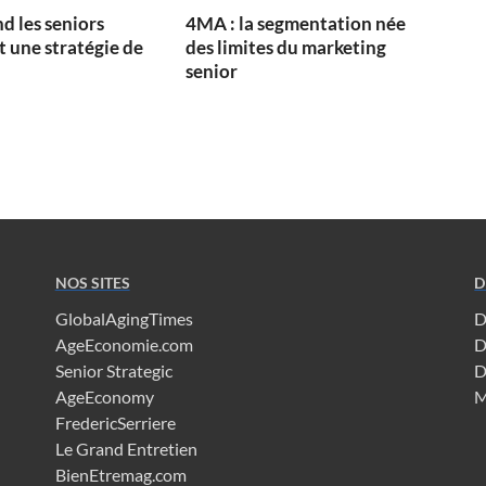
d les seniors
4MA : la segmentation née
 une stratégie de
des limites du marketing
senior
NOS SITES
D
GlobalAgingTimes
D
AgeEconomie.com
D
Senior Strategic
D
AgeEconomy
M
FredericSerriere
Le Grand Entretien
BienEtremag.com