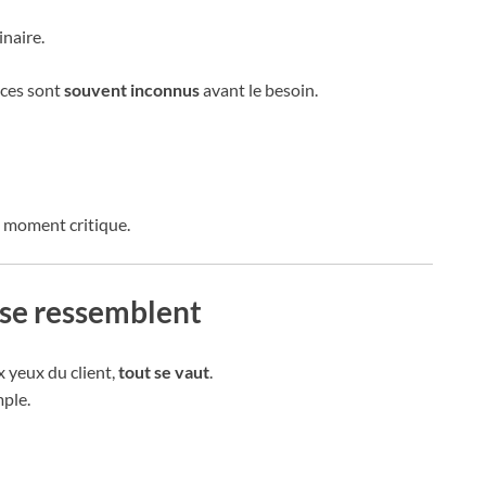
inaire.
ices sont
souvent inconnus
avant le besoin.
 moment critique.
s se ressemblent
 yeux du client,
tout se vaut
.
mple.