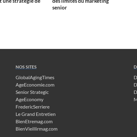
 une stratégie de
des limites du marketing
senior
NOS SITES
D
GlobalAgingTimes
D
AgeEconomie.com
D
Senior Strategic
D
AgeEconomy
M
FredericSerriere
Le Grand Entretien
BienEtremag.com
BienVieillirmag.com