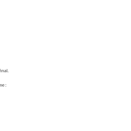
inal.
me :