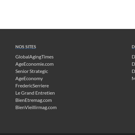
NOS SITES
D
GlobalAgingTimes
D
AgeEconomie.com
D
Senior Strategic
D
AgeEconomy
M
FredericSerriere
Le Grand Entretien
BienEtremag.com
BienVieillirmag.com