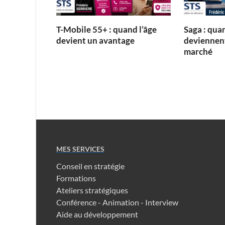
T-Mobile 55+ : quand l’âge
Saga : quan
devient un avantage
deviennent
marché
MES SERVICES
Conseil en stratégie
Formations
Ateliers stratégiques
Conférence - Animation - Interview
Aide au développement