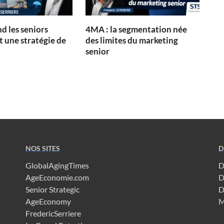
d les seniors
4MA : la segmentation née
 une stratégie de
des limites du marketing
senior
NOS SITES
D
GlobalAgingTimes
D
AgeEconomie.com
D
Senior Strategic
D
AgeEconomy
M
FredericSerriere