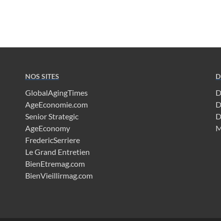
NOS SITES
D
GlobalAgingTimes
D
AgeEconomie.com
D
Senior Strategic
D
AgeEconomy
M
FredericSerriere
Le Grand Entretien
BienEtremag.com
BienVieillirmag.com