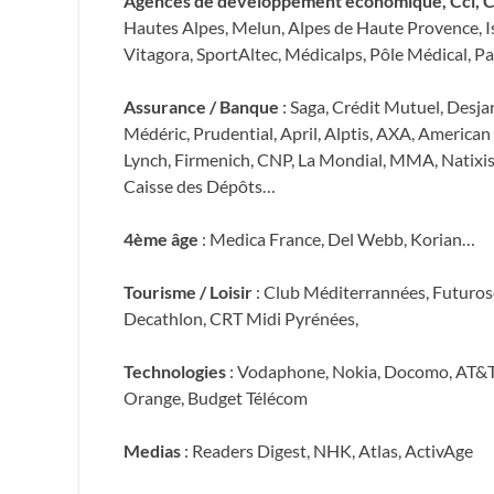
Agences de développement économique, Cci, C
Hautes Alpes, Melun, Alpes de Haute Provence, Isè
Vitagora, SportAltec, Médicalps, Pôle Médical, 
Assurance / Banque
: Saga, Crédit Mutuel, Desjar
Médéric, Prudential, April, Alptis, AXA, American 
Lynch, Firmenich, CNP, La Mondial, MMA, Natixis
Caisse des Dépôts…
4ème âge
: Medica France, Del Webb, Korian…
Tourisme / Loisir
: Club Méditerrannées, Futurosco
Decathlon, CRT Midi Pyrénées,
Technologies
: Vodaphone, Nokia, Docomo, AT&T,
Orange, Budget Télécom
Medias
: Readers Digest, NHK, Atlas, ActivAge