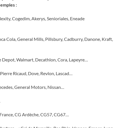
xemples :
xity, Cogedim, Akerys, Senioriales, Eneade
oca Cola, General Mills, Pillsbury, Cadburry, Danone, Kraft,
me Depot, Walmart, Decathlon, Cora, Lapeyre…
, Pierre Ricaud, Dove, Revlon, Lascad…
Mecedes, General Motors, Nissan…
…
e France, CG Ardèche, CG57, CG67…