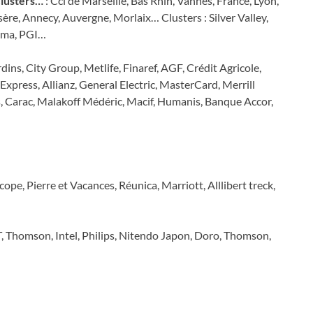
lusters…
: Cci de Marseille, Bas Rhin, Vannes, France, Lyon,
re, Annecy, Auvergne, Morlaix… Clusters : Silver Valley,
Pama, PGI…
dins, City Group, Metlife, Finaref, AGF, Crédit Agricole,
Express, Allianz, General Electric, MasterCard, Merrill
, Carac, Malakoff Médéric, Macif, Humanis, Banque Accor,
pe, Pierre et Vacances, Réunica, Marriott, Alllibert treck,
 Thomson, Intel, Philips, Nitendo Japon, Doro, Thomson,