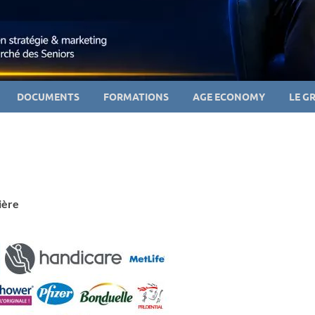
DOCUMENTS
FORMATIONS
AGE ECONOMY
LE G
ière